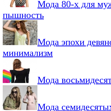
Мода 80-х для му
пышность
Мода эпохи девян
минимализм
Мода восьмидесят
Мода семидесяты