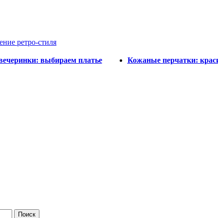
ение ретро-стиля
вечеринки: выбираем платье
Кожаные перчатки: крас