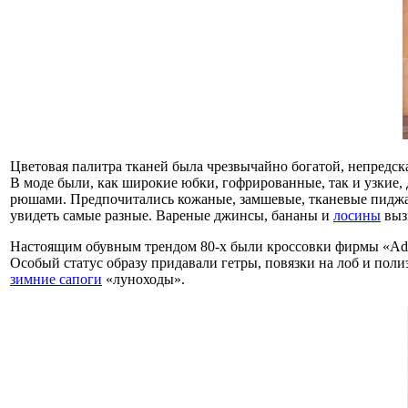
Цветовая палитра тканей была чрезвычайно богатой, непредс
В моде были, как широкие юбки, гофрированные, так и узкие
рюшами. Предпочитались кожаные, замшевые, тканевые пиджак
увидеть самые разные. Вареные джинсы, бананы и
лосины
выз
Настоящим обувным трендом 80-х были кроссовки фирмы «Adid
Особый статус образу придавали гетры, повязки на лоб и пол
зимние сапоги
«луноходы».