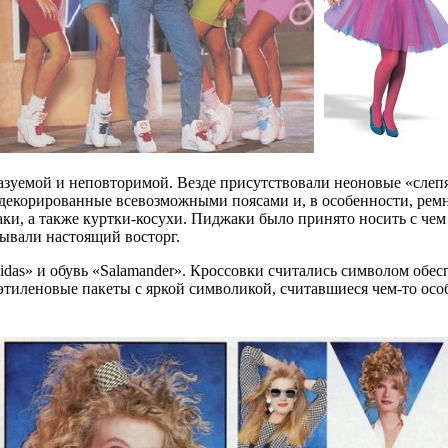
казуемой и неповторимой. Везде присутствовали неоновые «сле
, декорированные всевозможными поясами и, в особенности, рем
и, а также куртки-косухи. Пиджаки было принято носить с чем 
ывали настоящий восторг.
as» и обувь «Salamander». Кроссовки считались символом обес
иэтиленовые пакеты с яркой символикой, считавшиеся чем-то о