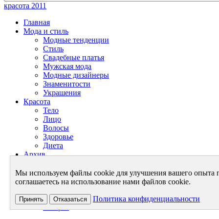
красота 2011
Главная
Мода и стиль
Модные тенденции
Стиль
Свадебные платья
Мужская мода
Модные дизайнеры
Знаменитости
Украшения
Красота
Тело
Лицо
Волосы
Здоровье
Диета
Архив
Энциклопедия красоты
Энциклопедия моды
Мы используем файлы cookie для улучшения вашего опыта 
Архив - Мода и Стиль
соглашаетесь на использование нами файлов cookie.
Архив - Красота
Архив - Новости
Политика конфиденциальности
Принять
Отказаться
Галерея