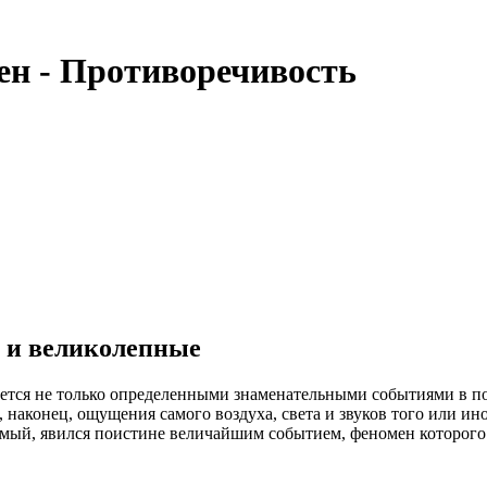
мен - Противоречивость
е и великолепные
ется не только определенными знаменательными событиями в пол
а, наконец, ощущения самого воздуха, света и звуков того или и
мый, явился поистине величайшим событием, феномен которого д