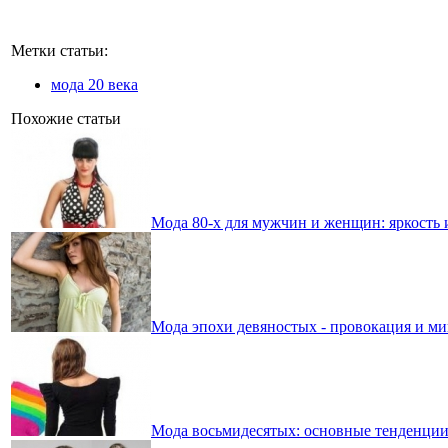
Метки статьи:
мода 20 века
Похожие статьи
Мода 80-х для мужчин и женщин: яркость
Мода эпохи девяностых - провокация и м
Мода восьмидесятых: основные тенденци