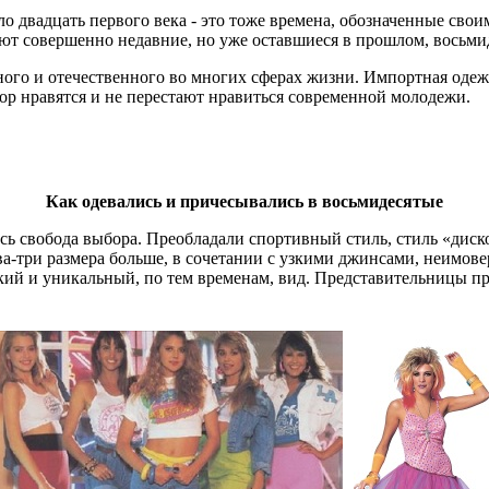
о двадцать первого века - это тоже времена, обозначенные сво
т совершенно недавние, но уже оставшиеся в прошлом, восьми
го и отечественного во многих сферах жизни. Импортная одежда
пор нравятся и не перестают нравиться современной молодежи.
Как одевались и причесывались в восьмидесятые
сь свобода выбора. Преобладали спортивный стиль, стиль «ди
-три размера больше, в сочетании с узкими джинсами, неимове
кий и уникальный, по тем временам, вид. Представительницы пр