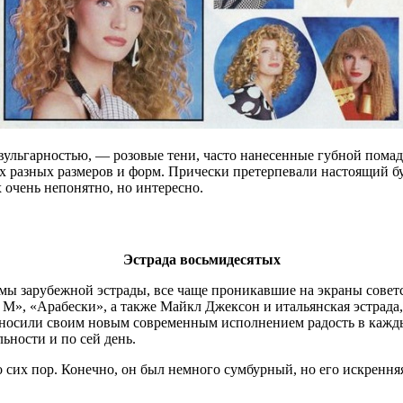
вульгарностью, — розовые тени, часто нанесенные губной помадо
х разных размеров и форм. Прически претерпевали настоящий бу
х очень непонятно, но интересно.
Эстрада восьмидесятых
мы зарубежной эстрады, все чаще проникавшие на экраны советс
 М», «Арабески», а также Майкл Джексон и итальянская эстрада
носили своим новым современным исполнением радость в кажд
ьности и по сей день.
сих пор. Конечно, он был немного сумбурный, но его искренняя