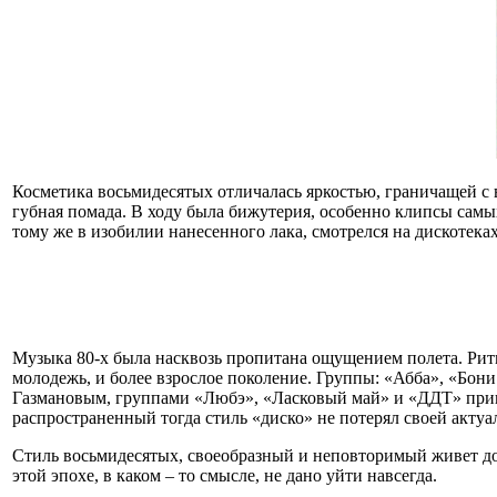
Косметика восьмидесятых отличалась яркостью, граничащей с 
губная помада. В ходу была бижутерия, особенно клипсы самы
тому же в изобилии нанесенного лака, смотрелся на дискотека
Музыка 80-х была насквозь пропитана ощущением полета. Рит
молодежь, и более взрослое поколение. Группы: «Абба», «Бони
Газмановым, группами «Любэ», «Ласковый май» и «ДДТ» при
распространенный тогда стиль «диско» не потерял своей актуал
Стиль восьмидесятых, своеобразный и неповторимый живет до 
этой эпохе, в каком – то смысле, не дано уйти навсегда.