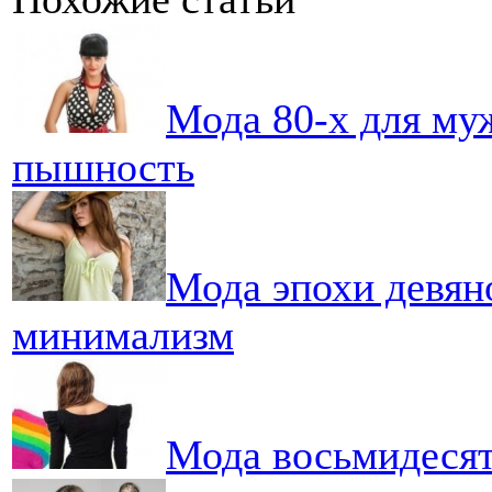
Мода 80-х для му
пышность
Мода эпохи девян
минимализм
Мода восьмидесят