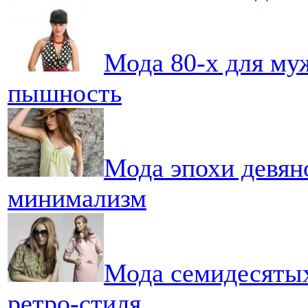
Мода 80-х для му
пышность
Мода эпохи девян
минимализм
Мода семидесяты
ретро-стиля