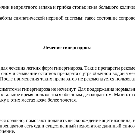
чин неприятного запаха и грибка стопы: из-за большого количес
работы симпатической нервной системы: такое состояние сопров
Лечение гипергидроза
ля лечения легких форм гипергидроза. Такие препараты реком
 сном и смывание остатков препарата с утра обычной водой уме
. После применения таких препаратов не рекомендуется пользов
 симптомы гипергидроза не исчезнут. Для поддержания нормаль
в остальное время пользоваться обычным дезодорантом. Мази от 
ку в этих местах кожа более толстая.
я орально, помогают подавить высвобождение ацетилхолина, н
репаратов есть один существенный недостаток: длинный список 
биение.