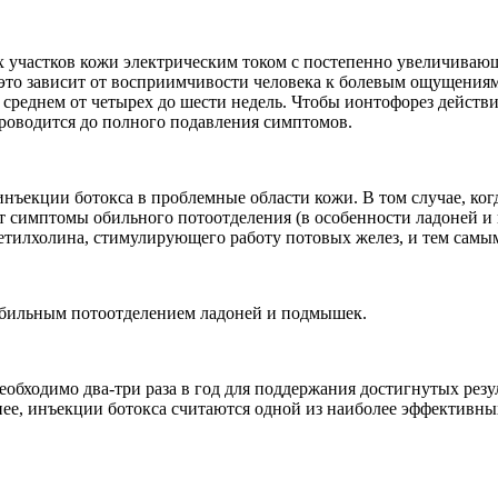
 участков кожи электрическим током с постепенно увеличивающ
то зависит от восприимчивости человека к болевым ощущениям
 среднем от четырех до шести недель. Чтобы ионтофорез действ
роводится до полного подавления симптомов.
инъекции ботокса в проблемные области кожи. В том случае, ко
 симптомы обильного потоотделения (в особенности ладоней и 
тилхолина, стимулирующего работу потовых желез, и тем самы
 обильным потоотделением ладоней и подмышек.
еобходимо два-три раза в год для поддержания достигнутых резул
енее, инъекции ботокса считаются одной из наиболее эффективны