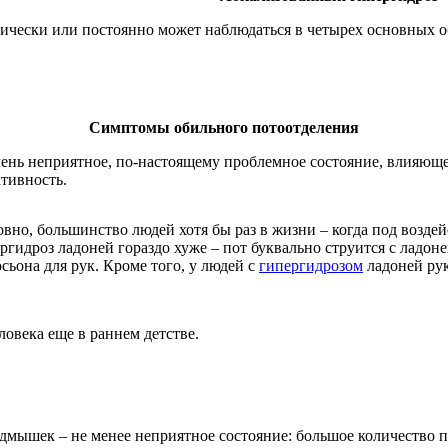
ически или постоянно может наблюдаться в четырех основных о
Симптомы обильного потоотделения
чень неприятное, по-настоящему проблемное состояние, влияющее
тивность.
вно, большинство людей хотя бы раз в жизни – когда под возде
ргидроз ладоней гораздо хуже – пот буквально струится с ладон
ьона для рук. Кроме того, у людей с
гипергидрозом
ладоней рук
овека еще в раннем детстве.
дмышек – не менее неприятное состояние: большое количество