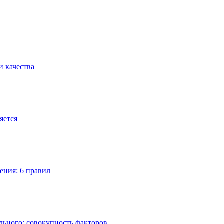
и качества
яется
ения: 6 правил
льного: совокупность факторов