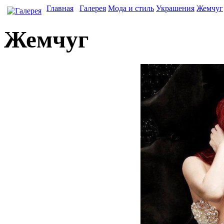
Главная
Галерея
Мода и стиль
Украшения
Жемчуг
Жемчуг