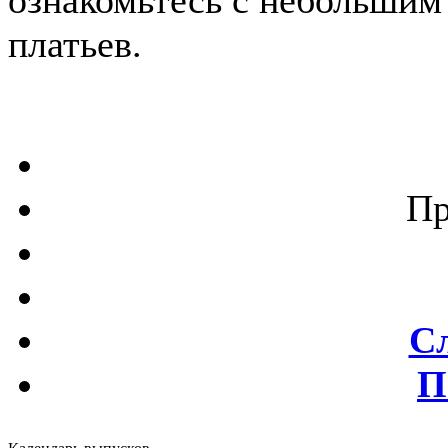
платьев.
Пр
С
П