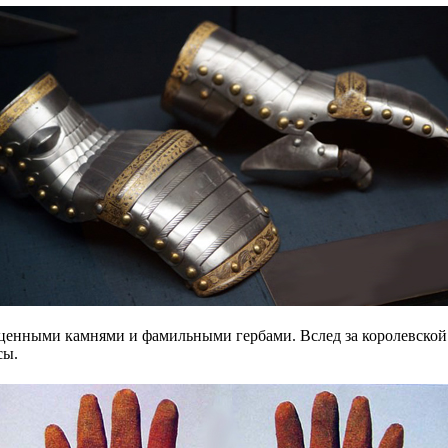
оценными камнями и фамильными гербами. Вслед за королевской 
сы.