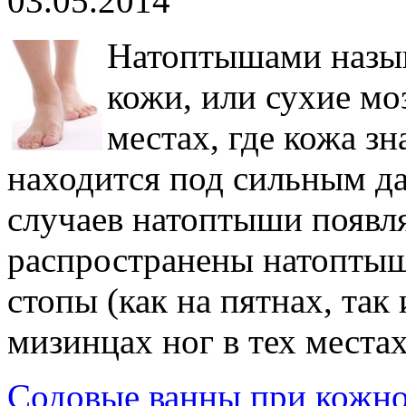
03.05.2014
Натоптышами назыв
кожи, или сухие мо
местах, где кожа з
находится под сильным д
случаев натоптыши появл
распространены натоптыш
стопы (как на пятнах, так
мизинцах ног в тех местах
Содовые ванны при кожном