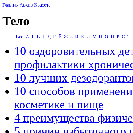
Главная
Архив
Красота
Тело
Все
А
Б
В
Г
Д
Е
Ё
Ж
З
И
К
Л
М
Н
О
П
Р
С
Т
10 оздоровительных дет
профилактики хроничес
10 лучших дезодоранто
10 способов применени
косметике и пище
4 преимущества физич
5 причин избыточного 